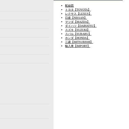
配線図
トヨタ【TOYOTA】
レクサス【LEXUS】
日産【NISSAN】
マツダ【MAZDA】
ダイハツ【DAIHATSU】
スズキ【SUZUKI】
スバル【SUBARU】
ホンダ【HONDA】
三菱【MITSUBISHI】
輸入車【IMPORT】