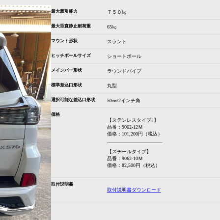
最大牽引能力
７５０㎏
最大垂直静止耐荷重
65㎏
マウント形状
スラント
ヒッチボールサイズ
ショートボール
メインバー形状
ラウンドパイプ
標準差込口形状
丸型
選択可能な差込口形状
50㎜/2インチ角
価格
【ステンレスタイプⅡ】
品番：9062-12Ｍ
価格：101,200円（税込）
【スチールタイプ】
品番：9062-10Ｍ
価格：82,500円（税込）
取付説明書
取付説明書ダウンロード