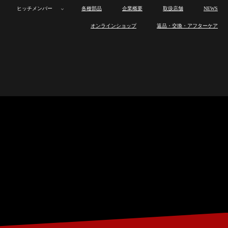
ヒッチメンバー
各種部品
企業概要
取扱店舗
NEWS
ボ
カ
オ
トレーラー
ボ
カ
オ
製
ロ
製
ワ
ヒ
オンラインショップ
返品・交換・アフターケア
ー
ー
ー
ー
ー
ー
品
ス
品
ン
ッ
ト
ゴ
ト
製
ロ
製
ワ
ヒ
ト
ゴ
ト
ラ
ト
の
オ
チ
ヒッチメンバー
ト
ト
バ
品
ス
品
ン
ッ
ト
ト
バ
イ
ワ
特
フ
メ
レ
レ
イ
ラ
ト
の
オ
チ
レ
レ
イ
ン
ッ
長
製
ン
各種部品
ー
ー
ト
イ
ワ
特
フ
メ
ー
ー
ト
ナ
ク
作
バ
ラ
ラ
レ
ン
ッ
長
製
ン
ラ
ラ
レ
ッ
ス
ー
企業概要
ー
ー
ー
ナ
ク
作
バ
ー
ー
ー
プ
と
取
ラ
ッ
ス
ー
ラ
は
り
ー
取扱店舗
プ
と
取
ー
付
は
り
け
付
NEWS
け
オンラインショップ
返品・交換・アフターケア