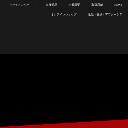
ヒッチメンバー
各種部品
企業概要
取扱店舗
NEWS
ボ
カ
オ
トレーラー
ボ
カ
オ
製
ロ
製
ワ
ヒ
オンラインショップ
返品・交換・アフターケア
ー
ー
ー
ー
ー
ー
品
ス
品
ン
ッ
ト
ゴ
ト
製
ロ
製
ワ
ヒ
ト
ゴ
ト
ラ
ト
の
オ
チ
ヒッチメンバー
ト
ト
バ
品
ス
品
ン
ッ
ト
ト
バ
イ
ワ
特
フ
メ
レ
レ
イ
ラ
ト
の
オ
チ
レ
レ
イ
ン
ッ
長
製
ン
各種部品
ー
ー
ト
イ
ワ
特
フ
メ
ー
ー
ト
ナ
ク
作
バ
ラ
ラ
レ
ン
ッ
長
製
ン
ラ
ラ
レ
ッ
ス
ー
企業概要
ー
ー
ー
ナ
ク
作
バ
ー
ー
ー
プ
と
取
ラ
ッ
ス
ー
ラ
は
り
ー
取扱店舗
プ
と
取
ー
付
は
り
け
付
NEWS
け
オンラインショップ
返品・交換・アフターケア