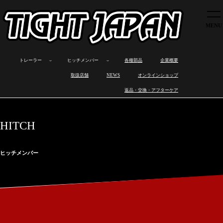
トレーラー
ヒッチメンバー
各種部品
トレーラー
ヒッチメンバー
各種部品
企業概要
企業概要
ボ
カ
オ
製
ロ
製
ワ
ヒ
取扱店舗
取扱店舗
NEWS
オンラインショップ
ー
ー
ー
品
ス
品
ン
ッ
ト
ゴ
ト
ラ
ト
の
オ
チ
NEWS
返品・交換・アフターケア
ト
ト
バ
イ
ワ
特
フ
メ
レ
レ
イ
ン
ッ
長
製
ン
オンラインショップ
ー
ー
ト
ナ
ク
作
バ
ラ
ラ
レ
ッ
ス
ー
返品・交換・アフターケア
ー
ー
ー
プ
と
取
HITCH
ラ
は
り
ー
付
け
ヒッチメンバー