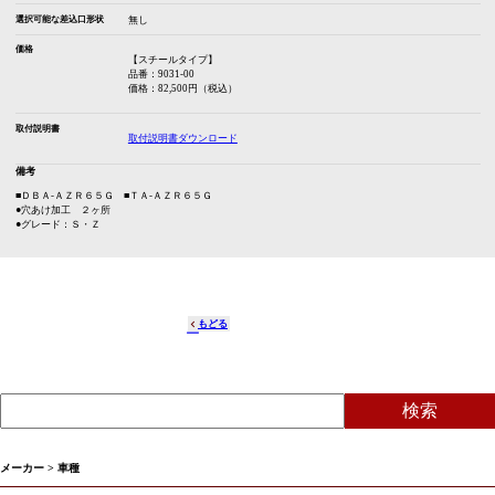
選択可能な差込口形状
無し
価格
【スチールタイプ】
品番：9031-00
価格：82,500円（税込）
取付説明書
取付説明書ダウンロード
備考
■ＤＢＡ-ＡＺＲ６５Ｇ ■ＴＡ-ＡＺＲ６５Ｇ
●穴あけ加工 ２ヶ所
●グレード：Ｓ・Ｚ
もどる
メーカー > 車種