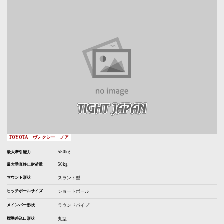
TOYOTA
ヴォクシー
ノア
550kg
最大牽引能力
50kg
最大垂直静止耐荷重
マウント形状
スラント型
ヒッチボールサイズ
ショートボール
メインバー形状
ラウンドパイプ
標準差込口形状
丸型