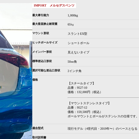
IMPORT
メルセデスベンツ
最大牽引能力
1,000kg
最大垂直静止耐荷重
65㎏
マウント形状
スラントEX型
ヒッチボールサイズ
ショートボール
メインバー形状
見えないタイプ
標準差込口形状
50㎜角
選択可能な差込口形状
2インチ角
価格
【スチールタイプ】
品番：9527-10
価格：132,000円（税込）
【マウントステンレスタイプ】
品番：9527-12
価格：159,500円（税込）
ボールマウントとボールがステンレスの仕様です。
適合型式
現行モデル（4世代目・2019年〜）のベースとなる「
取付説明書