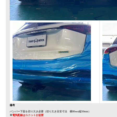
備考
バンパー下面を切り欠き必要（切り欠き目安寸法 横80㎜x縦50mm）
※
電気配線はユニットが必要