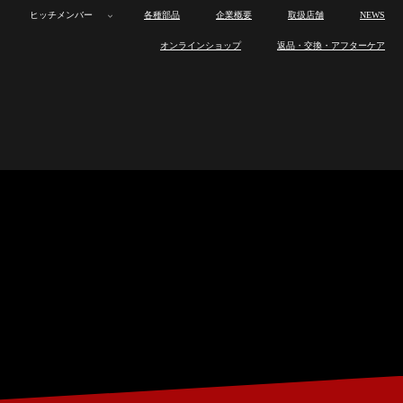
ヒッチメンバー
各種部品
企業概要
取扱店舗
NEWS
ボ
カ
オ
トレーラー
ボ
カ
オ
製
ロ
製
ワ
ヒ
オンラインショップ
返品・交換・アフターケア
ー
ー
ー
ー
ー
ー
品
ス
品
ン
ッ
ト
ゴ
ト
製
ロ
製
ワ
ヒ
ト
ゴ
ト
ラ
ト
の
オ
チ
ヒッチメンバー
ト
ト
バ
品
ス
品
ン
ッ
ト
ト
バ
イ
ワ
特
フ
メ
レ
レ
イ
ラ
ト
の
オ
チ
レ
レ
イ
ン
ッ
長
製
ン
各種部品
ー
ー
ト
イ
ワ
特
フ
メ
ー
ー
ト
ナ
ク
作
バ
ラ
ラ
レ
ン
ッ
長
製
ン
ラ
ラ
レ
ッ
ス
ー
企業概要
ー
ー
ー
ナ
ク
作
バ
ー
ー
ー
プ
と
取
ラ
ッ
ス
ー
ラ
は
り
ー
取扱店舗
プ
と
取
ー
付
は
り
け
付
NEWS
け
オンラインショップ
返品・交換・アフターケア