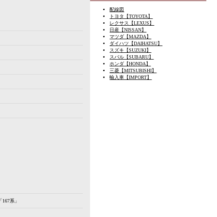
配線図
トヨタ【TOYOTA】
レクサス【LEXUS】
日産【NISSAN】
マツダ【MAZDA】
ダイハツ【DAIHATSU】
スズキ【SUZUKI】
スバル【SUBARU】
ホンダ【HONDA】
三菱【MITSUBISHI】
輸入車【IMPORT】
167系」