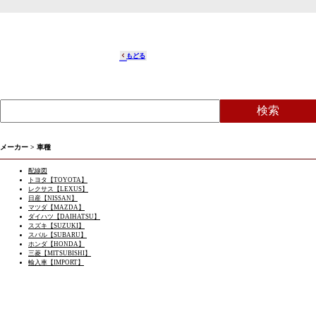
もどる
メーカー > 車種
配線図
トヨタ【TOYOTA】
レクサス【LEXUS】
日産【NISSAN】
マツダ【MAZDA】
ダイハツ【DAIHATSU】
スズキ【SUZUKI】
スバル【SUBARU】
ホンダ【HONDA】
三菱【MITSUBISHI】
輸入車【IMPORT】