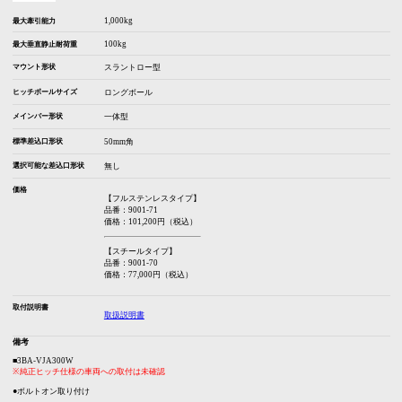
1,000kg
最大牽引能力
100kg
最大垂直静止耐荷重
マウント形状
スラントロー型
ヒッチボールサイズ
ロングボール
メインバー形状
一体型
標準差込口形状
50mm角
選択可能な差込口形状
無し
価格
【フルステンレスタイプ】
品番：9001-71
価格：101,200円（税込）
【スチールタイプ】
品番：9001-70
価格：77,000円（税込）
取付説明書
取扱説明書
備考
■3BA-VJA300W
※純正ヒッチ仕様の車両への取付は未確認
●ボルトオン取り付け