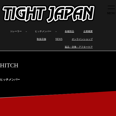
トレーラー
ヒッチメンバー
各種部品
トレーラー
ヒッチメンバー
各種部品
企業概要
企業概要
ボ
カ
オ
製
ロ
製
ワ
ヒ
取扱店舗
取扱店舗
NEWS
オンラインショップ
ー
ー
ー
品
ス
品
ン
ッ
ト
ゴ
ト
ラ
ト
の
オ
チ
NEWS
返品・交換・アフターケア
ト
ト
バ
イ
ワ
特
フ
メ
レ
レ
イ
ン
ッ
長
製
ン
オンラインショップ
ー
ー
ト
ナ
ク
作
バ
ラ
ラ
レ
ッ
ス
ー
返品・交換・アフターケア
ー
ー
ー
プ
と
取
HITCH
ラ
は
り
ー
付
け
ヒッチメンバー