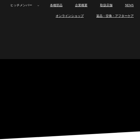
ヒッチメンバー
各種部品
企業概要
取扱店舗
NEWS
ボ
カ
オ
トレーラー
ボ
カ
オ
製
ロ
製
ワ
ヒ
オンラインショップ
返品・交換・アフターケア
ー
ー
ー
ー
ー
ー
品
ス
品
ン
ッ
ト
ゴ
ト
製
ロ
製
ワ
ヒ
ト
ゴ
ト
ラ
ト
の
オ
チ
ヒッチメンバー
ト
ト
バ
品
ス
品
ン
ッ
ト
ト
バ
イ
ワ
特
フ
メ
レ
レ
イ
ラ
ト
の
オ
チ
レ
レ
イ
ン
ッ
長
製
ン
各種部品
ー
ー
ト
イ
ワ
特
フ
メ
ー
ー
ト
ナ
ク
作
バ
ラ
ラ
レ
ン
ッ
長
製
ン
ラ
ラ
レ
ッ
ス
ー
企業概要
ー
ー
ー
ナ
ク
作
バ
ー
ー
ー
プ
と
取
ラ
ッ
ス
ー
ラ
は
り
ー
取扱店舗
プ
と
取
ー
付
は
り
け
付
NEWS
け
オンラインショップ
返品・交換・アフターケア