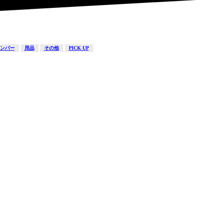
ンバー
用品
その他
PICK UP