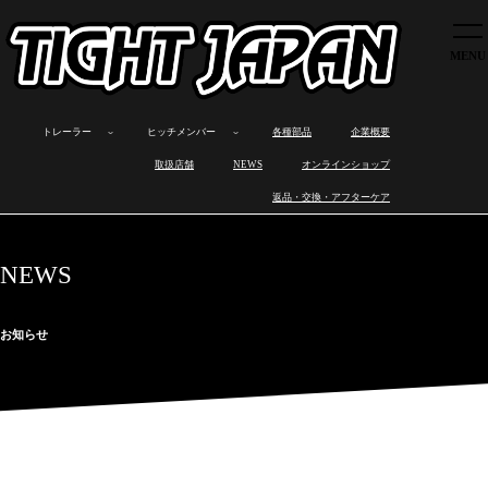
トレーラー
ヒッチメンバー
各種部品
トレーラー
ヒッチメンバー
各種部品
企業概要
企業概要
ボ
カ
オ
製
ロ
製
ワ
ヒ
取扱店舗
取扱店舗
NEWS
オンラインショップ
ー
ー
ー
品
ス
品
ン
ッ
ト
ゴ
ト
ラ
ト
の
オ
チ
NEWS
返品・交換・アフターケア
ト
ト
バ
イ
ワ
特
フ
メ
レ
レ
イ
ン
ッ
長
製
ン
オンラインショップ
ー
ー
ト
ナ
ク
作
バ
ラ
ラ
レ
ッ
ス
ー
返品・交換・アフターケア
ー
ー
ー
プ
と
取
NEWS
ラ
は
り
ー
付
け
お知らせ