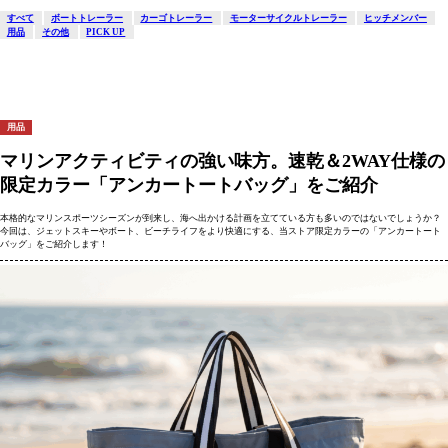
すべて
ボートトレーラー
カーゴトレーラー
モーターサイクルトレーラー
ヒッチメンバー
用品
その他
PICK UP
用品
マリンアクティビティの強い味方。速乾＆2WAY仕様の
限定カラー「アンカートートバッグ」をご紹介
本格的なマリンスポーツシーズンが到来し、海へ出かける計画を立てている方も多いのではないでしょうか？
今回は、ジェットスキーやボート、ビーチライフをより快適にする、当ストア限定カラーの「アンカートート
バッグ」をご紹介します！