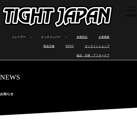
トレーラー
ヒッチメンバー
各種部品
トレーラー
ヒッチメンバー
各種部品
企業概要
企業概要
ボ
カ
オ
製
ロ
製
ワ
ヒ
取扱店舗
取扱店舗
NEWS
オンラインショップ
ー
ー
ー
品
ス
品
ン
ッ
ト
ゴ
ト
ラ
ト
の
オ
チ
NEWS
返品・交換・アフターケア
ト
ト
バ
イ
ワ
特
フ
メ
レ
レ
イ
ン
ッ
長
製
ン
オンラインショップ
ー
ー
ト
ナ
ク
作
バ
ラ
ラ
レ
ッ
ス
ー
返品・交換・アフターケア
ー
ー
ー
プ
と
取
NEWS
ラ
は
り
ー
付
け
お知らせ