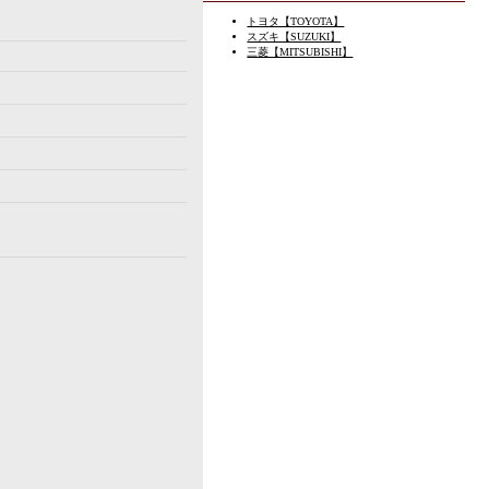
トヨタ【TOYOTA】
スズキ【SUZUKI】
三菱【MITSUBISHI】