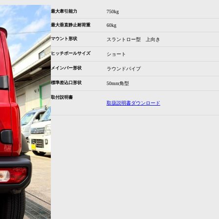
最大牽引能力
750kg
最大垂直静止耐荷重
60kg
マウント形状
スラントロー型 上向き
ヒッチボールサイズ
ショート
メインバー形状
ラウンドパイプ
標準差込口形状
50mm角型
取付説明書
取扱説明書ダウンロード