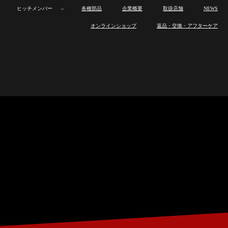
ヒッチメンバー
各種部品
企業概要
取扱店舗
NEWS
ボ
カ
オ
トレーラー
ボ
カ
オ
製
ロ
製
ワ
ヒ
オンラインショップ
返品・交換・アフターケア
ー
ー
ー
ー
ー
ー
品
ス
品
ン
ッ
ト
ゴ
ト
製
ロ
製
ワ
ヒ
ト
ゴ
ト
ラ
ト
の
オ
チ
ヒッチメンバー
ト
ト
バ
品
ス
品
ン
ッ
ト
ト
バ
イ
ワ
特
フ
メ
レ
レ
イ
ラ
ト
の
オ
チ
レ
レ
イ
ン
ッ
長
製
ン
各種部品
ー
ー
ト
イ
ワ
特
フ
メ
ー
ー
ト
ナ
ク
作
バ
ラ
ラ
レ
ン
ッ
長
製
ン
ラ
ラ
レ
ッ
ス
ー
企業概要
ー
ー
ー
ナ
ク
作
バ
ー
ー
ー
プ
と
取
ラ
ッ
ス
ー
ラ
は
り
ー
取扱店舗
プ
と
取
ー
付
は
り
け
付
NEWS
け
オンラインショップ
返品・交換・アフターケア