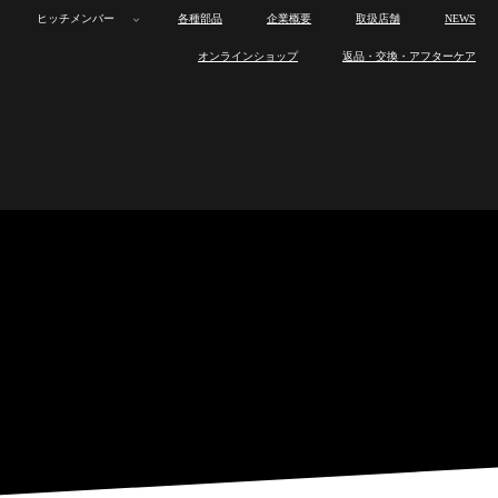
ヒッチメンバー
各種部品
企業概要
取扱店舗
NEWS
ボ
カ
オ
トレーラー
ボ
カ
オ
製
ロ
製
ワ
ヒ
オンラインショップ
返品・交換・アフターケア
ー
ー
ー
ー
ー
ー
品
ス
品
ン
ッ
ト
ゴ
ト
製
ロ
製
ワ
ヒ
ト
ゴ
ト
ラ
ト
の
オ
チ
ヒッチメンバー
ト
ト
バ
品
ス
品
ン
ッ
ト
ト
バ
イ
ワ
特
フ
メ
レ
レ
イ
ラ
ト
の
オ
チ
レ
レ
イ
ン
ッ
長
製
ン
各種部品
ー
ー
ト
イ
ワ
特
フ
メ
ー
ー
ト
ナ
ク
作
バ
ラ
ラ
レ
ン
ッ
長
製
ン
ラ
ラ
レ
ッ
ス
ー
企業概要
ー
ー
ー
ナ
ク
作
バ
ー
ー
ー
プ
と
取
ラ
ッ
ス
ー
ラ
は
り
ー
取扱店舗
プ
と
取
ー
付
は
り
け
付
NEWS
け
オンラインショップ
返品・交換・アフターケア