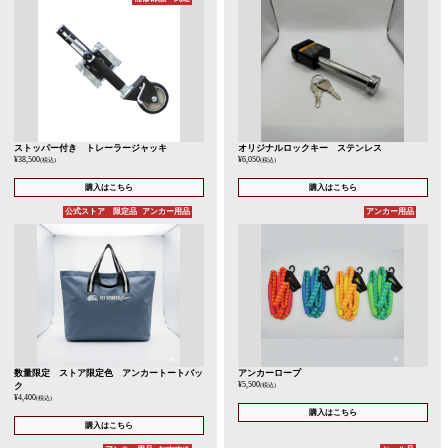
ストッパー付き トレーラージャッキ
オリジナルロックキー ステンレス
¥38,500
¥6,050
(税込)
(税込)
購入はこちら
購入はこちら
公式ストア 限定品
アンカー用品
アンカー用品
数量限定 ストア限定色 アンカートートバッ
アンカーロープ
¥5,500
ク
(税込)
¥4,400
(税込)
購入はこちら
購入はこちら