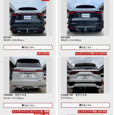
RX350
RX500h
¥88,000
～
¥104,500
¥88,000
～
¥104,500
(税込)
(税込)
購入はこちら
購入はこちら
LM
LEXUS
ヒッチメンバー本体
LX
LEXUS
LM500h モデリスタ
LX600/700 モデリスタ
¥126,500
¥82,500
～
¥115,500
(税込)
(税込)
購入はこちら
購入はこちら
トレーラーパーツ
オプション品 関連
ヒッチメンバー用品
おすすめ
補修部品 関連