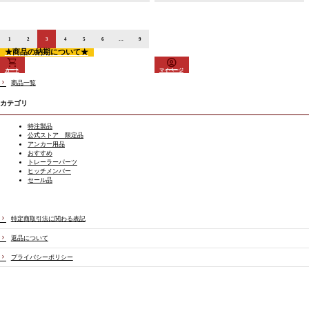
1
2
3
4
5
6
…
9
★商品の納期について★
カート
マイページ
商品一覧
カテゴリ
特注製品
公式ストア 限定品
アンカー用品
おすすめ
トレーラーパーツ
ヒッチメンバー
セール品
特定商取引法に関わる表記
返品について
プライバシーポリシー