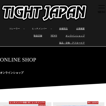
トレーラー
ヒッチメンバー
各種部品
トレーラー
ヒッチメンバー
各種部品
企業概要
企業概要
ボ
カ
オ
製
ロ
製
ワ
ヒ
取扱店舗
取扱店舗
NEWS
オンラインショップ
ー
ー
ー
品
ス
品
ン
ッ
ト
ゴ
ト
ラ
ト
の
オ
チ
NEWS
返品・交換・アフターケア
ト
ト
バ
イ
ワ
特
フ
メ
レ
レ
イ
ン
ッ
長
製
ン
オンラインショップ
ー
ー
ト
ナ
ク
作
バ
ラ
ラ
レ
ッ
ス
ー
返品・交換・アフターケア
ー
ー
ー
プ
と
取
ONLINE SHOP
ラ
は
り
ー
付
け
オンラインショップ
ヒッチメンバー本体
RX
ヒッチメンバー
RX
LEXUS
LEXUS