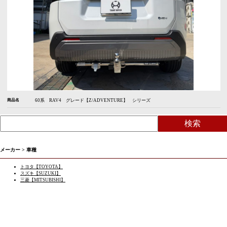
商品名
60系 RAV4 グレード【Z/ADVENTURE】 シリーズ
メーカー > 車種
トヨタ【TOYOTA】
スズキ【SUZUKI】
三菱【MITSUBISHI】