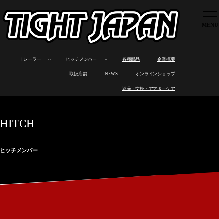
トレーラー
ヒッチメンバー
各種部品
トレーラー
ヒッチメンバー
各種部品
企業概要
企業概要
ボ
カ
オ
製
ロ
製
ワ
ヒ
取扱店舗
取扱店舗
NEWS
オンラインショップ
ー
ー
ー
品
ス
品
ン
ッ
ト
ゴ
ト
ラ
ト
の
オ
チ
NEWS
返品・交換・アフターケア
ト
ト
バ
イ
ワ
特
フ
メ
レ
レ
イ
ン
ッ
長
製
ン
オンラインショップ
ー
ー
ト
ナ
ク
作
バ
ラ
ラ
レ
ッ
ス
ー
返品・交換・アフターケア
ー
ー
ー
プ
と
取
HITCH
ラ
は
り
ー
付
け
ヒッチメンバー