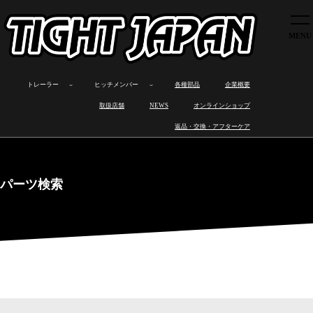
トレーラー
ヒッチメンバー
各種部品
トレーラー
ヒッチメンバー
各種部品
企業概要
企業概要
ボ
カ
オ
製
ロ
製
ワ
ヒ
取扱店舗
取扱店舗
NEWS
オンラインショップ
ー
ー
ー
品
ス
品
ン
ッ
ト
ゴ
ト
ラ
ト
の
オ
チ
NEWS
返品・交換・アフターケア
ト
ト
バ
イ
ワ
特
フ
メ
レ
レ
イ
ン
ッ
長
製
ン
オンラインショップ
ー
ー
ト
ナ
ク
作
バ
ラ
ラ
レ
ッ
ス
ー
返品・交換・アフターケア
ー
ー
ー
プ
と
取
ラ
は
り
パーツ検索
ー
付
け