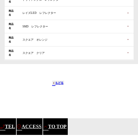
名
サイ
商品
1105-00
（税込：￥2,200）
品番
価格
￥2,000
一辺：160㎜
レイズLED レフレクター
ズ
名
サイ
商品
1105-05
スモールに連動して点灯します
（税込：￥4,235）
品番
備考
価格
￥3,800
一辺：160㎜
SMD レフレクター
ズ
名
サイ
商品
1105-02
ブレーキー・スモールに連動して点灯します
（税込：￥3,630）
品番
備考
価格
￥3,300
一辺：160㎜
スクエア オレンジ
ズ
名
サイ
商品
1105-03
（税込：￥825）
品番
価格
￥750
縦：30㎜・横：84㎜・厚さ：7㎜
スクエア クリア
ズ
名
サイ
1105-04
（税込：￥825）
品番
価格
￥750
縦：30㎜・横：84㎜・厚さ：7㎜
ズ
もどる
画像
画像
画像
TEL
ACCESS
TO TOP
画像