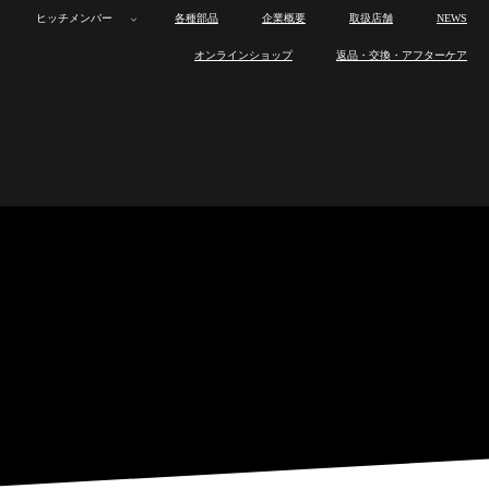
ヒッチメンバー
各種部品
企業概要
取扱店舗
NEWS
ボ
カ
オ
トレーラー
ボ
カ
オ
製
ロ
製
ワ
ヒ
オンラインショップ
返品・交換・アフターケア
ー
ー
ー
ー
ー
ー
品
ス
品
ン
ッ
ト
ゴ
ト
製
ロ
製
ワ
ヒ
ト
ゴ
ト
ラ
ト
の
オ
チ
ヒッチメンバー
ト
ト
バ
品
ス
品
ン
ッ
ト
ト
バ
イ
ワ
特
フ
メ
レ
レ
イ
ラ
ト
の
オ
チ
レ
レ
イ
ン
ッ
長
製
ン
各種部品
ー
ー
ト
イ
ワ
特
フ
メ
ー
ー
ト
ナ
ク
作
バ
ラ
ラ
レ
ン
ッ
長
製
ン
ラ
ラ
レ
ッ
ス
ー
企業概要
ー
ー
ー
ナ
ク
作
バ
ー
ー
ー
プ
と
取
ラ
ッ
ス
ー
ラ
は
り
ー
取扱店舗
プ
と
取
ー
付
は
り
け
付
NEWS
け
オンラインショップ
返品・交換・アフターケア