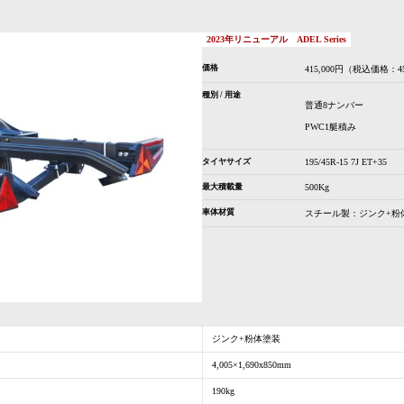
2023年リニューアル
ADEL Series
価格
415,000円（税込価格：45
種別 / 用途
普通8ナンバー
PWC1艇積み
タイヤサイズ
195/45R-15 7J ET+35
最大積載量
500Kg
車体材質
スチール製：ジンク+粉
ジンク+粉体塗装
4,005×1,690x850mm
190kg