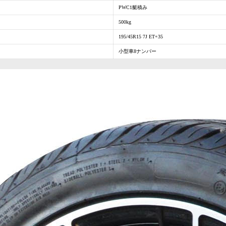
PWC1艇積み
500kg
195/45R15 7J ET+35
小型車8ナンバー