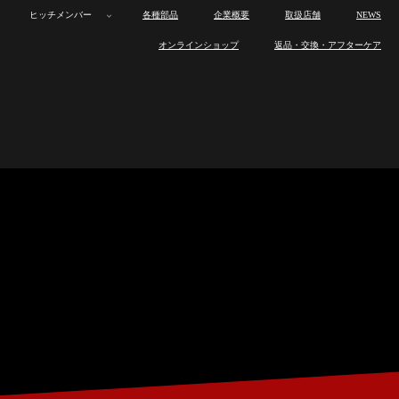
ヒッチメンバー
各種部品
企業概要
取扱店舗
NEWS
ボ
カ
オ
トレーラー
ボ
カ
オ
製
ロ
製
ワ
ヒ
オンラインショップ
返品・交換・アフターケア
ー
ー
ー
ー
ー
ー
品
ス
品
ン
ッ
ト
ゴ
ト
製
ロ
製
ワ
ヒ
ト
ゴ
ト
ラ
ト
の
オ
チ
ヒッチメンバー
ト
ト
バ
品
ス
品
ン
ッ
ト
ト
バ
イ
ワ
特
フ
メ
レ
レ
イ
ラ
ト
の
オ
チ
レ
レ
イ
ン
ッ
長
製
ン
各種部品
ー
ー
ト
イ
ワ
特
フ
メ
ー
ー
ト
ナ
ク
作
バ
ラ
ラ
レ
ン
ッ
長
製
ン
ラ
ラ
レ
ッ
ス
ー
企業概要
ー
ー
ー
ナ
ク
作
バ
ー
ー
ー
プ
と
取
ラ
ッ
ス
ー
ラ
は
り
ー
取扱店舗
プ
と
取
ー
付
は
り
け
付
NEWS
け
オンラインショップ
返品・交換・アフターケア